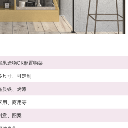
酱果造物OK形置物架
多尺寸、可定制
品质铁、烤漆
家用、商用等
创意、图案